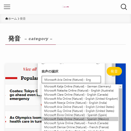
ホーム
発音
発音
– category –
発音