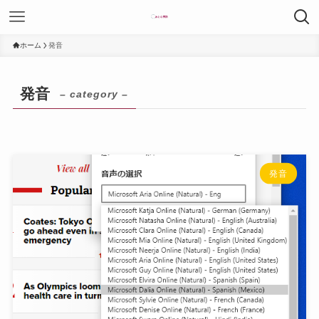
ホーム
発音
発音
– category –
発音