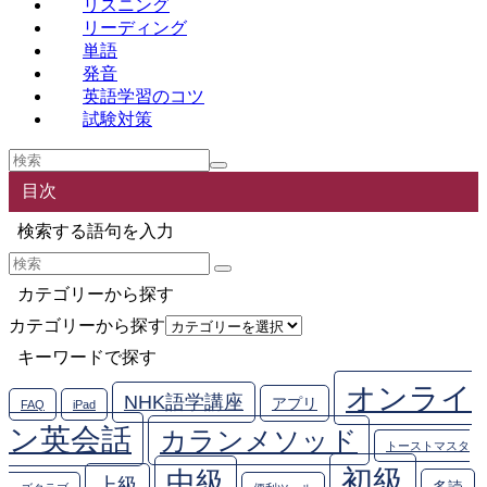
リスニング
リーディング
単語
発音
英語学習のコツ
試験対策
目次
検索する語句を入力
カテゴリーから探す
カテゴリーから探す
キーワードで探す
オンライ
NHK語学講座
アプリ
FAQ
iPad
ン英会話
カランメソッド
トーストマスタ
初級
中級
上級